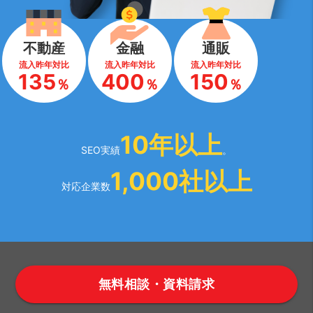
不動産
金融
通販
流入昨年対比
流入昨年対比
流入昨年対比
135
400
150
％
％
％
10年以上
SEO実績
。
1,000社以上
対応企業数
無料相談・資料請求