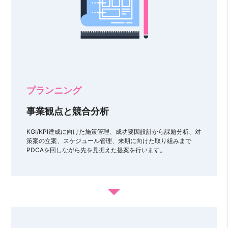
プランニング
事業観点と競合分析
KGI/KPI達成に向けた施策管理、成功要因設計から課題分析、対
策案の立案、スケジュール管理、来期に向けた取り組みまで
PDCAを回しながら先を見据えた提案を行います。
arrow_drop_down