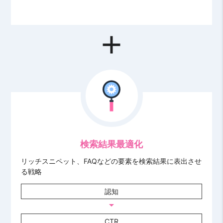
add
検索結果最適化
リッチスニペット、FAQなどの要素を検索結果に表出させ
る戦略
認知
arrow_drop_down
CTR