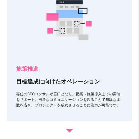
施策推進
目標達成に向けたオペレーション
専任のSEOコンサルが窓口となり、提案～施策導入までの実装
をサポート。円滑なコミュニケーションを図ることで無駄な工
数を省き、プロジェクトを成功させることに注力が可能です。
arrow_drop_down