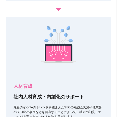
arrow_drop_down
人材育成
社内人材育成・内製化のサポート
最新のgoogleのトレンドを踏まえたSEOの勉強会実施や他業界
のSEO成功事例などを共有することによって、社内の知見・ナ
レッジを高め自走できる体制を目指します。