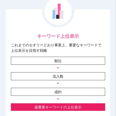
キーワード上位表示
これまでのセオリーどおり事業上、重要なキーワードで
上位表示を目指す戦略
順位
arrow_drop_down
流入数
arrow_drop_down
成約
arrow_drop_down
最重要キーワードの上位表示